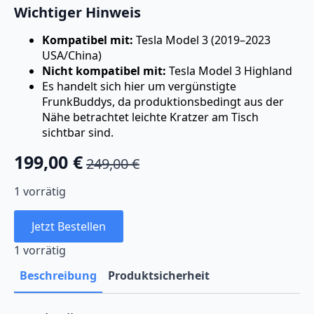
Wichtiger Hinweis
Kompatibel mit:
Tesla Model 3 (2019–2023
USA/China)
Nicht kompatibel mit:
Tesla Model 3 Highland
Es handelt sich hier um vergünstigte
FrunkBuddys, da produktionsbedingt aus der
Nähe betrachtet leichte Kratzer am Tisch
sichtbar sind.
199,00
€
249,00
€
Ursprünglicher
Aktueller
Preis
Preis
1 vorrätig
war:
ist:
Jetzt Bestellen
249,00 €
199,00 €.
1 vorrätig
Beschreibung
Produktsicherheit